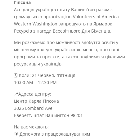
Гіпсона
Асоціація українців штату Вашинґтон разом з
громадською організацією Volunteers of America
Western Washington запрошують на Ярмарок
Ресурсів з нагоди Всесвітнього Дня Біженців.
Ми розкажемо про можливості здобуття освіти у
місцевому коледжі українською мовою, про наші
програми та проєкти, а також поділимося цікавими
ресурси для українців.
🗓 Коли: 21 червня, п’ятниця
10:00 AM – 12:30 PM
📍Адреса центру:
Центр Карла Гіпсона
3025 Lombard Ave
Еверетт, штат Вашингтон 98201
На вас чекають:
🔰 Допомога з працевлаштуванням