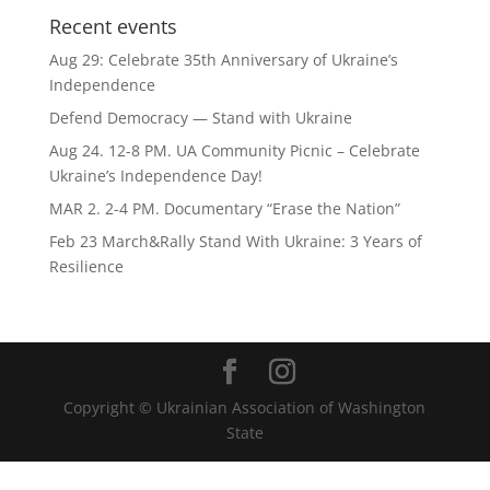
Recent events
Aug 29: Celebrate 35th Anniversary of Ukraine’s
Independence
Defend Democracy — Stand with Ukraine
Aug 24. 12-8 PM. UA Community Picnic – Celebrate
Ukraine’s Independence Day!
MAR 2. 2-4 PM. Documentary “Erase the Nation”
Feb 23 March&Rally Stand With Ukraine: 3 Years of
Resilience
Copyright © Ukrainian Association of Washington
State