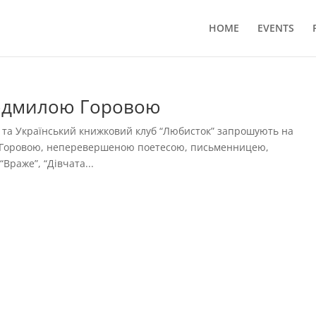
HOME
EVENTS
Людмилою Горовою
ate та Український книжковий клуб “Любисток” запрошують на
ю Горовою, неперевершеною поетесою, письменницею,
Враже”, “Дівчата...