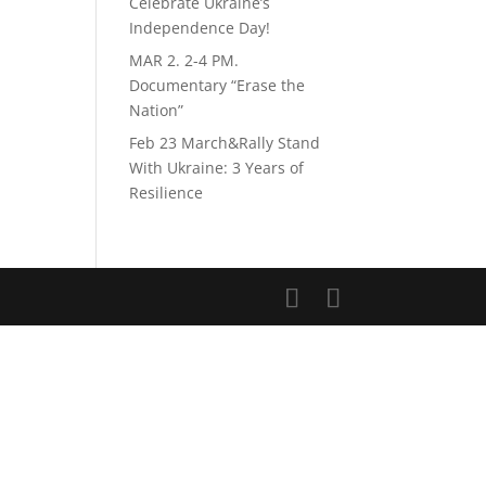
Celebrate Ukraine’s
Independence Day!
MAR 2. 2-4 PM.
Documentary “Erase the
Nation”
Feb 23 March&Rally Stand
With Ukraine: 3 Years of
Resilience