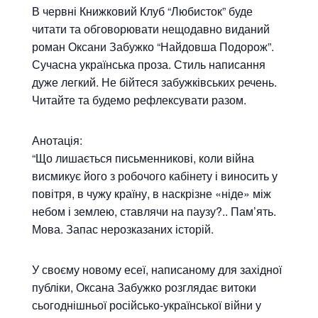
В червні Книжковий Клуб “Любисток” буде
читати та обговорювати нещодавно виданий
роман Оксани Забужко “Найдовша Подорож”.
Сучасна українська проза. Стиль написання
дуже легкий. Не бійтеся забужківських речень.
Читайте та будемо рефлексувати разом.
Анотація:
“Що лишається письменникові, коли війна
висмикує його з робочого кабінету і виносить у
повітря, в чужу країну, в наскрізне «ніде» між
небом і землею, ставлячи на паузу?.. Пам’ять.
Мова. Запас нерозказаних історій.
У своєму новому есеї, написаному для західної
публіки, Оксана Забужко розглядає витоки
сьогоднішньої російсько-української війни у