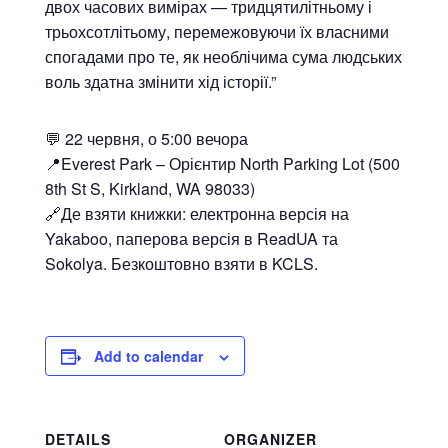
двох часових вимірах — тридцятилітньому і
трьохсотлітьому, перемежовуючи їх власними
спогадами про те, як необлічима сума людських
воль здатна змінити хід історії.”
💬 22 червня, о 5:00 вечора
📍Everest Park – Орієнтир North Parking Lot (500
8th St S, Kirkland, WA 98033)
🔗Де взяти книжки: електронна версія на
Yakaboo, паперова версія в ReadUA та
Sokolya. Безкоштовно взяти в KCLS.
Add to calendar
DETAILS
ORGANIZER