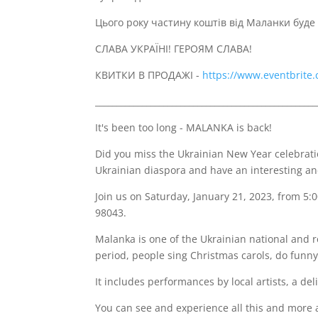
Цього року частину коштів від Маланки буде
СЛАВА УКРАЇНІ! ГЕРОЯМ СЛАВА!
КВИТКИ В ПРОДАЖІ -
https://www.eventbrite
____________________________________________________
It's been too long - MALANKA is back!
Did you miss the Ukrainian New Year celebrat
Ukrainian diaspora and have an interesting an
Join us on Saturday, January 21, 2023, from 5
98043.
Malanka is one of the Ukrainian national and 
period, people sing Сhristmas carols, do funny
It includes performances by local artists, a de
You can see and experience all this and more