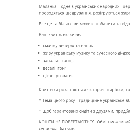
Маланка – одне з українських народних і це
проводяться щедрування, розігруються жарті
Все це та більше ви можете побачити та від
Ваш квиток включає:
смачну вечерю та напої;
живу українську музику та сучасного ді-дже
запальні танці;
веселі ігри;
цікаві розваги.
Квиточки розлітаються як гарячі пиріжки, то
* Тема цього року - традиційне українське 
* Щоб гарантовано сидіти з друзями, придбай
КОШТИ НЕ ПОВЕРТАЮТЬСЯ. Обмін можливий лиш
супроводі батьків.