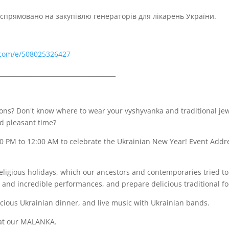
 спрямовано на закупівлю генераторів для лікарень України.
.com/e/508025326427
______________________________________
ions? Don't know where to wear your vyshyvanka and traditional je
d pleasant time?
:00 PM to 12:00 AM to celebrate the Ukrainian New Year! Event Add
religious holidays, which our ancestors and contemporaries tried t
 and incredible performances, and prepare delicious traditional f
licious Ukrainian dinner, and live music with Ukrainian bands.
 at our MALANKA.