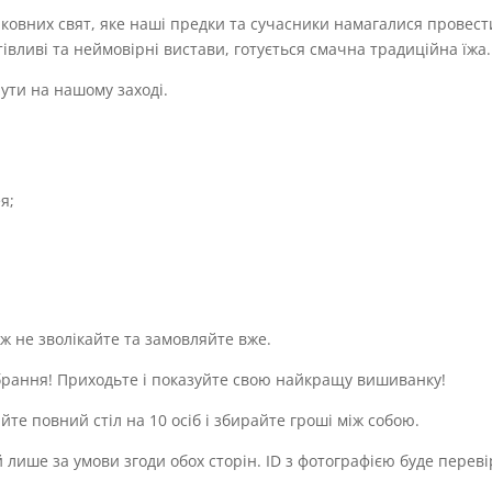
рковних свят, яке наші предки та сучасники намагалися провест
вливі та неймовірні вистави, готується смачна традиційна їжа.
чути на нашому заході.
я;
ж не зволікайте та замовляйте вже.
вбрання! Приходьте і показуйте свою найкращу вишиванку!
те повний стіл на 10 осіб і збирайте гроші між собою.
е за умови згоди обох сторін. ID з фотографією буде перевіря