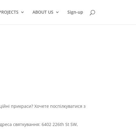
PROJECTS
ABOUT US
Sign-up
ійні прикраси? Хочете поспілкуватися з
Адреса святкування: 6402 226th St SW,