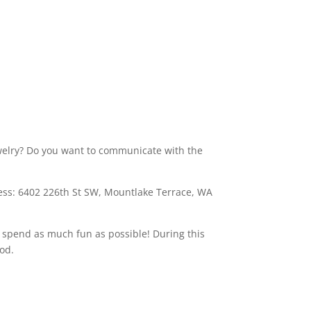
welry? Do you want to communicate with the
ress: 6402 226th St SW, Mountlake Terrace, WA
o spend as much fun as possible! During this
ood.